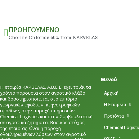
Prev
ΠΡΟΗΓΟΎΜΕΝΟ
Choline Chloride 60% from KARVELAS
Μενού
Η εταιρία ΚΑΡΒΕΛΑΣ Α.Β.Ε.Ε. έχει τριάντα
χρόνια παρουσία στον αγροτικό κλάδο
Αρχική
και δραστηριοποιείται στο εμπόριο
γεωργικών εφοδίων, κτηνοτροφικών
Η Εταιρεία
εφοδίων, στην παροχή υπηρεσιών
Chemical Logistics και στην Συμβουλευτική
Προϊόντα
σε αγροτικά ζητήματα. Βασικός στόχος
Chemical Logisti
της εταιρίας είναι η παροχή
ολοκληρωμένων λύσεων στον αγροτικό