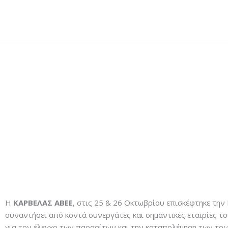
Μετάβαση
στο
περιεχόμενο
Η
ΚΑΡΒΕΛΑΣ ΑΒΕΕ
, στις 25 & 26 Οκτωβρίου επισκέφτηκε την
συναντήσει από κοντά συνεργάτες και σημαντικές εταιρίες το
για τον έλεγχο των παρασίτων και την καταπολέμηση των τρω