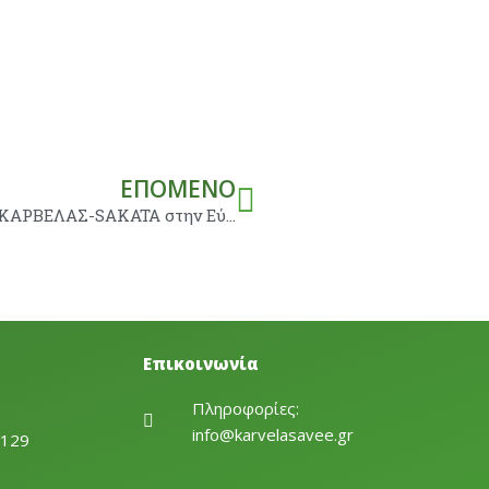
Next
ΕΠΌΜΕΝΟ
Πάθος για τον σπόρο στον επιδεικτικό αγρό ΚΑΡΒΕΛΑΣ-SAKATA στην Εύβοια
Επικοινωνία
Πληροφορίες:
info@karvelasavee.gr
1129