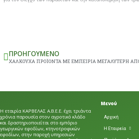
Prev
ΠΡΟΗΓΟΎΜΕΝΟ
ΧΑΛΚΟΥΧΑ ΠΡΟΪΟΝΤΑ ΜΕ ΕΜΠΕΙΡΙΑ ΜΕΓΑΛΥΤΕΡΗ ΑΠ
Μενού
Η εταιρία ΚΑΡΒΕΛΑΣ Α.Β.Ε.Ε. έχει τριάντα
χρόνια παρουσία στον αγροτικό κλάδο
Αρχική
και δραστηριοποιείται στο εμπόριο
γεωργικών εφοδίων, κτηνοτροφικών
Η Εταιρεία
εφοδίων, στην παροχή υπηρεσιών