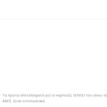
Μετάβαση
στο
περιεχόμενο
Τα πρώτα αποτελέσματα για το καρπούζι SENSEI του οίκου τ
ΑΒΕΕ, είναι εντυπωσιακά.