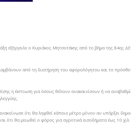
ξη εξήγγειλε ο Κυριάκος Μητσοτάκης από το βήμα της 84ης ΔΕ
μβάνουν από τη διατήρηση του αφορολόγητου και το πρόσθετ
ίσης η έκπτωση για όσους θέλουν ανακαινίσουν ή να αναβαθμί
ηλεγγύης.
ανακοίνωσε ότι θα ληφθεί κάποιο μέτρο μόνον αν υπάρξει δημο
ι ότι θα μειωθεί ο φόρος για αγροτικά εισοδήματα έως 10 χιλ