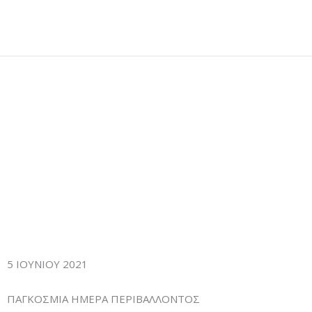
Μετάβαση
στο
περιεχόμενο
5 ΙΟΥΝΙΟΥ 2021
ΠΑΓΚΟΣΜΙΑ ΗΜΕΡΑ ΠΕΡΙΒΑΛΛΟΝΤΟΣ